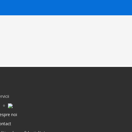
rvicii
espre noi
ontact