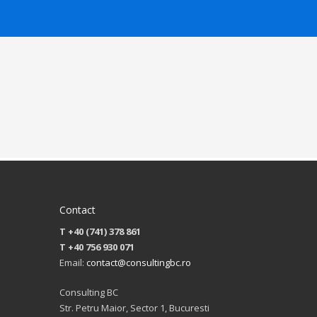
Contact
T +40 (741) 378 861
T +40 756 930 071
Email:
contact@consultingbc.ro
Consulting BC
Str. Petru Maior, Sector 1, Bucuresti